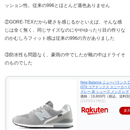
ッション性。従来の996とほとんど遜色ありません
②GORE-TEXだから硬さを感じるかといえば、そんな感
じは全く無く、同じサイズなのにややゆったり目の作りな
のかむしろフィット感は従来の996の方がありました
③防水性も問題なく、豪雨の中でしたが靴の中はドライそ
のものでした
New Balance ニューバランス C
GTX ゴアテックス スニーカー C
グレー 灰 シューズ メンズ レ
価格：19,800円（税込、送料別
(2025/5/17時点)
楽