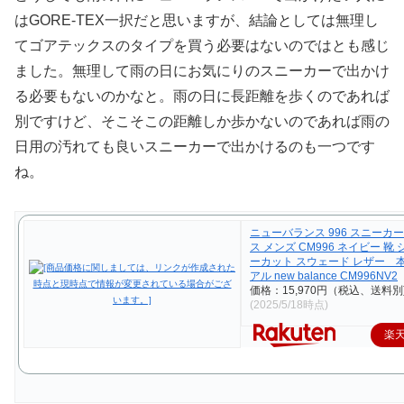
はGORE-TEX一択だと思いますが、結論としては無理し
てゴアテックスのタイプを買う必要はないのではとも感じ
ました。無理して雨の日にお気にりのスニーカーで出かけ
る必要もないのかなと。雨の日に長距離を歩くのであれば
別ですけど、そこそこの距離しか歩かないのであれば雨の
日用の汚れても良いスニーカーで出かけるのも一つです
ね。
ニューバランス 996 スニーカ
ス メンズ CM996 ネイビー 靴
ーカット スウェード レザー 
アル new balance CM996NV2
価格：15,970円（税込、送料別
(2025/5/18時点)
楽