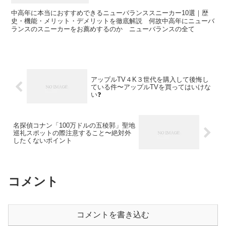
中高年に本当におすすめできるニューバランススニーカー10選｜歴
史・機能・メリット・デメリットを徹底解説 何故中高年にニューバ
ランスのスニーカーをお薦めするのか ニューバランスの全て
アップルTV４K３世代を購入して後悔し
ている件〜アップルTVを買ってはいけな
い❓
名探偵コナン「100万ドルの五稜郭」聖地
巡礼スポットの際注意すること〜絶対外
したくないポイント
コメント
コメントを書き込む